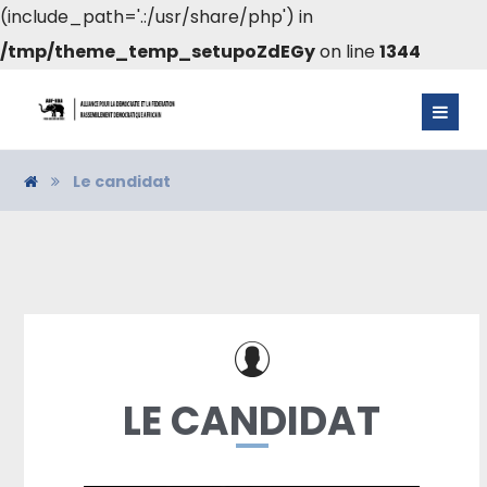
(include_path='.:/usr/share/php') in
/tmp/theme_temp_setupoZdEGy
on line
1344
Le candidat
LE CANDIDAT